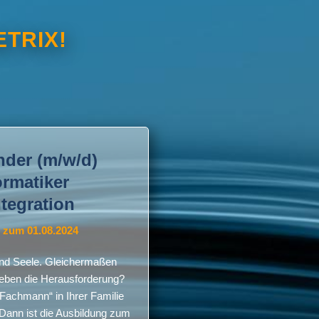
NETRIX!
der (m/w/d)
rmatiker
tegration
| zum 01.08.2024
 und Seele. Gleichermaßen
ieben die Herausforderung?
 Fachmann“ in Ihrer Familie
 Dann ist die Ausbildung zum