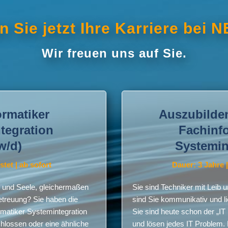
n Sie jetzt Ihre Karriere bei 
Wir freuen uns auf Sie.
rmatiker
Auszubilden
tegration
Fachinfo
w/d)
Systemin
tet | ab sofort
Dauer: 3 Jahre 
b und Seele, gleichermaßen
Sie sind Techniker mit Leib
etreuung? Sie haben die
sind Sie kommunikativ und l
matiker Systemintegration
Sie sind heute schon der „IT
hlossen oder eine ähnliche
und lösen jedes IT Problem.