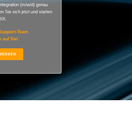
integration (m/w/d) genau
n Sie sich jetzt und starten
IX.
Support-Team
h auf Sie!
EWERBEN