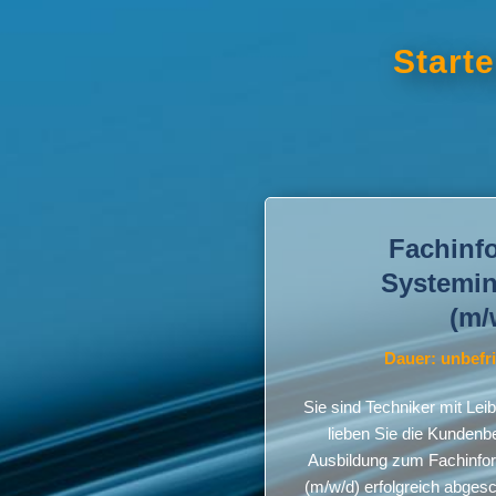
Starte
Fachinfo
Systemin
(m/
Dauer: unbefris
Sie sind Techniker mit Lei
lieben Sie die Kundenb
Ausbildung zum Fachinfor
(m/w/d) erfolgreich abgesc