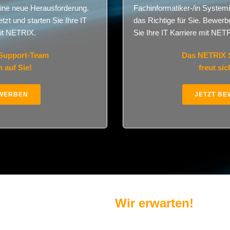
eine neue Herausforderung.
Fachinformatiker-/in System
zt und starten Sie Ihre IT
das Richtige für Sie. Bewerbe
it NETRIX.
Sie Ihre
IT Karriere
mit NETR
Support-Team
Das NETRIX 
h auf Sie!
freut sic
EWERBEN
JETZT B
Wir erwarten!