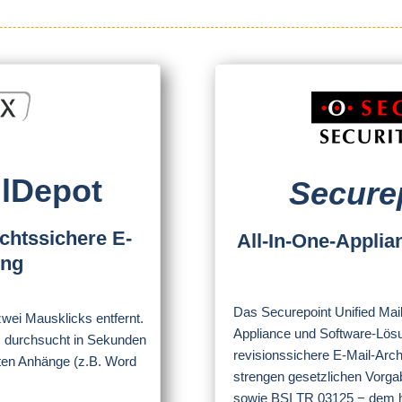
lDepot
Secure
chtssichere E-
All-In-One-Appli
ung
Das Securepoint Unified Mail
wei Mausklicks entfernt.
Appliance und Software-Lösu
em durchsucht in Sekunden
revisionssichere E-Mail-Archi
erten Anhänge (z.B. Word
strengen gesetzlichen Vorg
sowie BSI TR 03125 − dem h