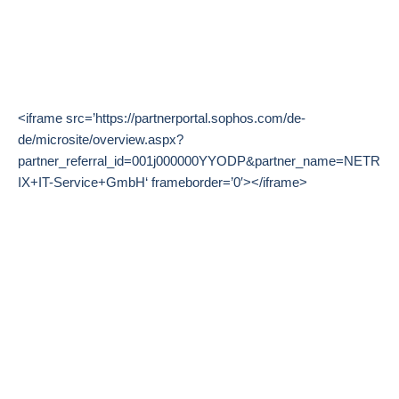
<iframe src=’https://partnerportal.sophos.com/de-
de/microsite/overview.aspx?
partner_referral_id=001j000000YYODP&partner_name=NETR
IX+IT-Service+GmbH‘ frameborder=’0′></iframe>